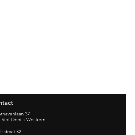
ntact
thavenlaan 37
 Sint-Denijs-Westrem
lsstraat 32