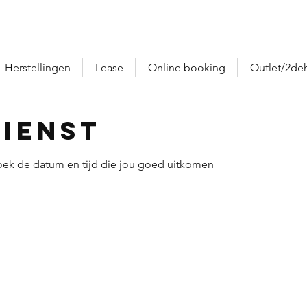
Herstellingen
Lease
Online booking
Outlet/2de
dienst
oek de datum en tijd die jou goed uitkomen