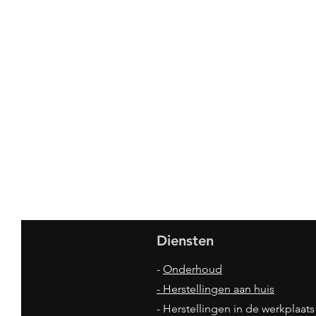
Diensten
-
Onderhoud
- Herstellingen aan huis
- Herstellingen in de werkplaats