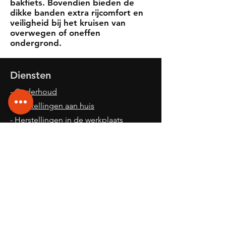
bakfiets. Bovendien bieden de
dikke banden extra rijcomfort en
veiligheid bij het kruisen van
overwegen of oneffen
ondergrond.
Diensten
-
Onderhoud
- Herstellingen aan huis
- Herstellingen in de werkplaats
drongen
of
sdw
- Ophalen/leveren fiets voor/na herstel
-
Verkoop
- Leasing
- Ombouwen naar elektrische fiets
Openingsuren