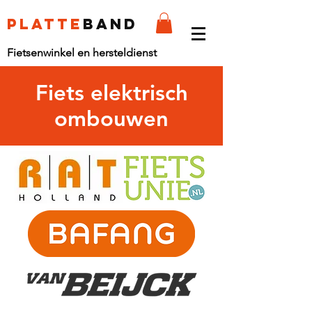
platte
band
Fietsenwinkel en hersteldienst
Fiets elektrisch
ombouwen