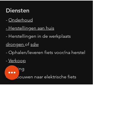
Diensten
-
Onderhoud
- Herstellingen aan huis
- Herstellingen in de werkplaats
drongen
of
sdw
- Ophalen/leveren fiets voor/na herstel
-
Verkoop
- Leasing
- Ombouwen naar elektrische fiets
Openingsuren
Winkel Sint-denijs-Westrem:
Maandag:
8.30 - 14.00
Dinsdag:
10.00 - 18.00
Woensdag:
8.30 -18.00
Donderdag:
10.00 - 18.00
Vrijdag:
12.00 - 17.00