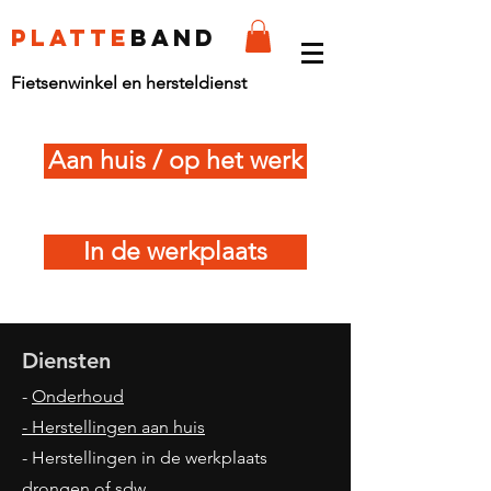
platte
band
Fietsenwinkel en hersteldienst
Aan huis / op het werk
In de werkplaats
Diensten
-
Onderhoud
- Herstellingen aan huis
- Herstellingen in de werkplaats
drongen
of
sdw