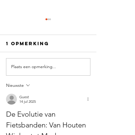
1 opmerking
Plaats een opmerking...
Hoe vervang
ik mijn
Bandenm
pedalen?
Nieuwste
van de f
Guest
14 jul 2025
De Evolutie van 
Fietsbanden: Van Houten 