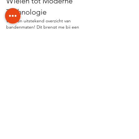
Wielen tot Moderne 
Technologie
Wat een uitstekend overzicht van 
bandenmaten! Dit brengt me bij een 
fascinerend aspect dat vaak over het hoofd 
wordt gezien: de historische ontwikkeling 
van fietsbanden en hoe deze de 
fietswereld heeft gerevolutioneerd. Weinig 
mensen realiseren zich dat de eerste 
fietsen helemaal geen rubberen banden 
hadden.
De allereerste fietsen, zoals de beroemde 
"boneshaker" uit de jaren 1860, hadden 
volledig houten of ijzeren wielen. Deze 
zorgden voor een bijzonder 
oncomfortabele rit -…
Meer tonen
Like
Reageren