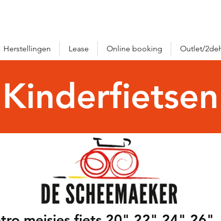
Herstellingen
Lease
Online booking
Outlet/2de
Kinderfietsen
tro meisjes fiets 20" 22" 24" 26"