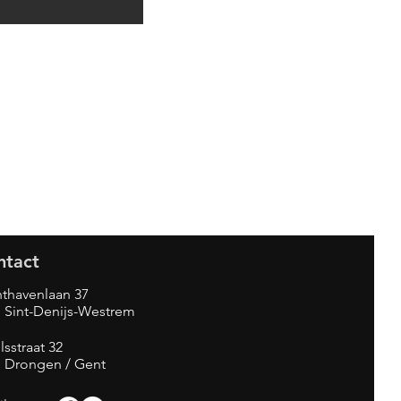
ntact
thavenlaan 37
 Sint-Denijs-Westrem
lsstraat 32
1 Drongen / Gent