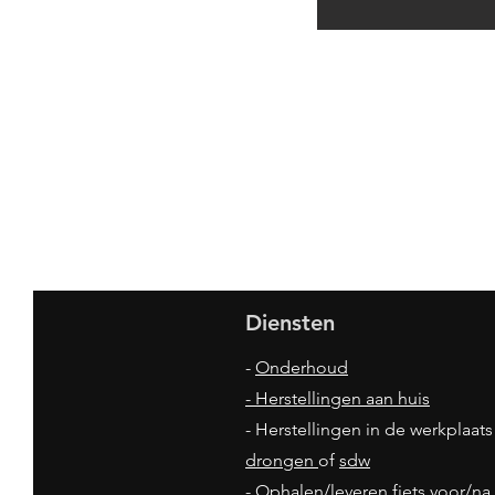
Diensten
-
Onderhoud
- Herstellingen aan huis
- Herstellingen in de werkplaats
drongen
of
sdw
- Ophalen/leveren fiets voor/na 