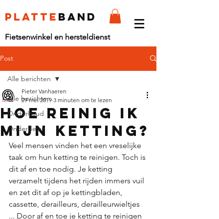
platte
band
Fietsenwinkel en hersteldienst
Post
Alle berichten
Pieter Vanhaeren
Alle berichten
29 mei 2019
3 minuten om te lezen
Hoe reinig ik
Onderhoud
mijn ketting?
Onderdelen
Veel mensen vinden het een vreselijke 
taak om hun ketting te reinigen. Toch is 
dit af en toe nodig. Je ketting 
verzamelt tijdens het rijden immers vuil 
en zet dit af op je kettingbladen, 
cassette, derailleurs, derailleurwieltjes 
... Door af en toe je ketting te reinigen 