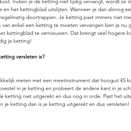
kost. Indien je de ketting niet tijdig vervangt, wordt ze l
 en het kettingblad uitslijten. Wanneer je dan alsnog e
e regelmatig doortrappen. Je ketting past immers niet mee
ts van enkel een ketting te moeten vervangen ben je nu
et kettingblad te vernieuwen. Dat brengt veel hogere k
ig je ketting!
etting versleten is?
kkelijk meten met een meetinstrument dat hooguit €5 ko
oestel in je ketting en probeert de andere kant in je scha
 de ketting niet uitgerekt en dus nog in orde. Past het uit
 je ketting dan is je ketting uitgerekt en dus versleten!