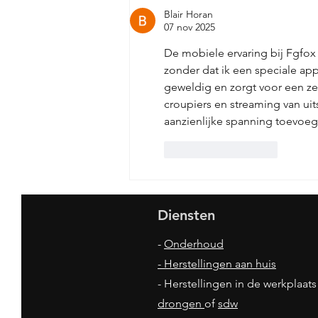
fietsbatterij
Blair Horan
opladen
07 nov 2025
De mobiele ervaring bij Fgfox 
zonder dat ik een speciale app
geweldig en zorgt voor een ze
croupiers en streaming van uitst
aanzienlijke spanning toevoeg
Like
Reageren
Diensten
-
Onderhoud
- Herstellingen aan huis
- Herstellingen in de werkplaats
drongen
of
sdw