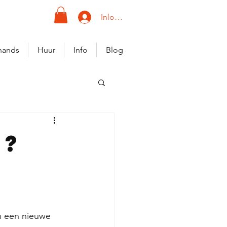
Inloggen
hands
Huur
Info
Blog
n?
an een nieuwe 