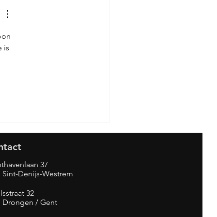
 mijn
tting?
oon 
 is 
 
ntact
thavenlaan 37
 Sint-Denijs-Westrem
lsstraat 32
1 Drongen / Gent