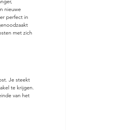
anger, 
en nieuwe 
r perfect in 
 genoodzaakt 
osten met zich 
st. Je steekt 
kel te krijgen. 
einde van het 