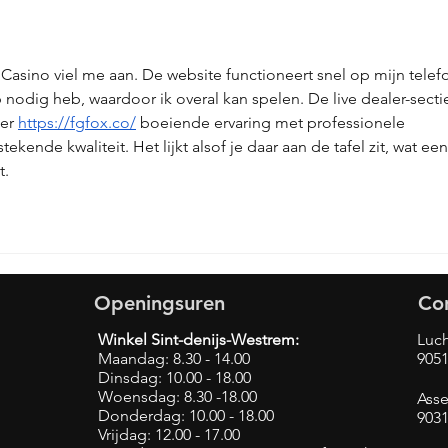
mijn ketting?
ik
ke
Casino viel me aan. De website functioneert snel op mijn telef
 nodig heb, waardoor ik overal kan spelen. De live dealer-sectie
er 
https://fgfox.co/
 boeiende ervaring met professionele 
ekende kwaliteit. Het lijkt alsof je daar aan de tafel zit, wat een
t.
Openingsuren
Co
Winkel Sint-denijs-Westrem:
Luch
Maandag: 8.30 - 14.00
9051
Dinsdag: 10.00 - 18.00
Woensdag: 8.30 -18.00
Asse
Donderdag: 10.00 - 18.00
903
Vrijdag: 12.00 - 17.00