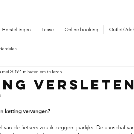
Herstellingen
Lease
Online booking
Outlet/2de
derdelen
5 mei 2019
1 minuten om te lezen
ing verslete
9
jn ketting vervangen?
l van de fietsers zou ik zeggen: jaarlijks. De aanschaf v