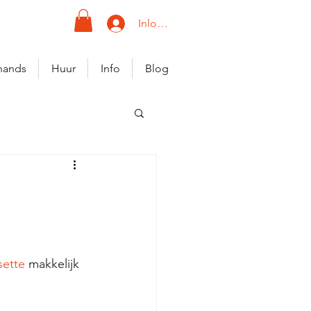
Inloggen
hands
Huur
Info
Blog
sette 
makkelijk 