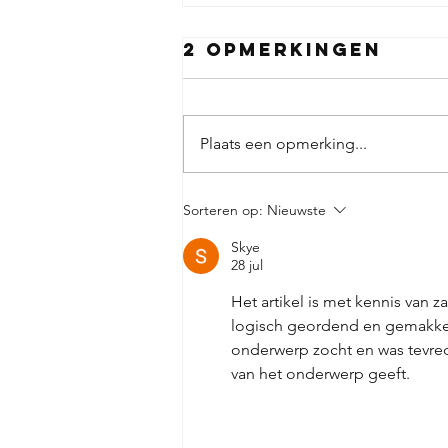
2 opmerkingen
Plaats een opmerking...
Hoe je
Sorteren op:
Nieuwste
fietsbatterij
Skye
opladen
28 jul
Het artikel is met kennis van 
logisch geordend en gemakkelijk
onderwerp zocht en was tevred
van het onderwerp geeft.