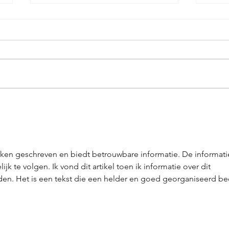
Hoe reinig ik
Ke
mijn ketting?
ve
zaken geschreven en biedt betrouwbare informatie. De informatie
 te volgen. Ik vond dit artikel toen ik informatie over dit 
en. Het is een tekst die een helder en goed georganiseerd be