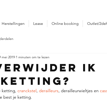
Herstellingen
Lease
Online booking
Outlet/2de
derdelen
9 mei 2019
1 minuten om te lezen
verwijder ik
 ketting?
 ketting, 
cranckstel
, 
derailleurs
, derailleurwieltjes en 
cas
e best je ketting.