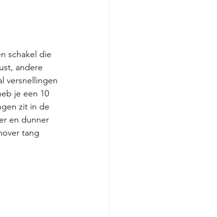
n schakel die 
ust, andere 
l versnellingen 
heb je een 10 
gen zit in de 
ger en dunner 
mover tang 