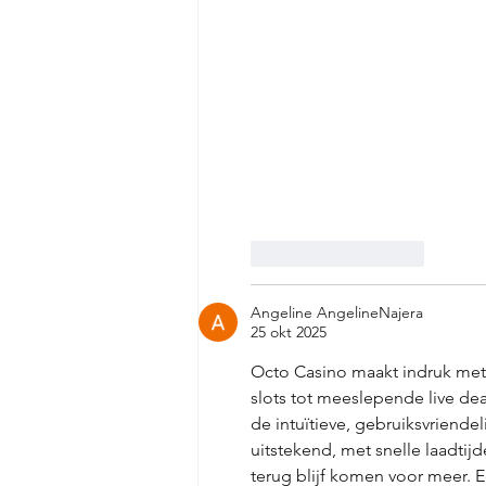
Like
Reageren
Angeline AngelineNajera
25 okt 2025
Octo Casino maakt indruk met z
slots tot meeslepende live deal
de intuïtieve, gebruiksvriendeli
uitstekend, met snelle laadtijd
terug blijf komen voor meer. E