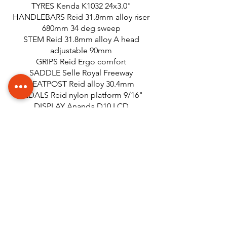
TYRES Kenda K1032 24x3.0"
HANDLEBARS Reid 31.8mm alloy riser
680mm 34 deg sweep
STEM Reid 31.8mm alloy A head
adjustable 90mm
GRIPS Reid Ergo comfort
SADDLE Selle Royal Freeway
SEATPOST Reid alloy 30.4mm
PEDALS Reid nylon platform 9/16"
DISPLAY Ananda D10 LCD
BATTERY Down Tube 48V 9.6AH
MOTOR Ananda M100 48V 250W
,110NM torque
BATTERY Seat Tube 48V 12AH
FRONT LIGHT Front fork mount and
rear rack mount
WEIGHT 35kg
ACCESSORIES Mudguards, lights, front
rack, rear rack with foot rests