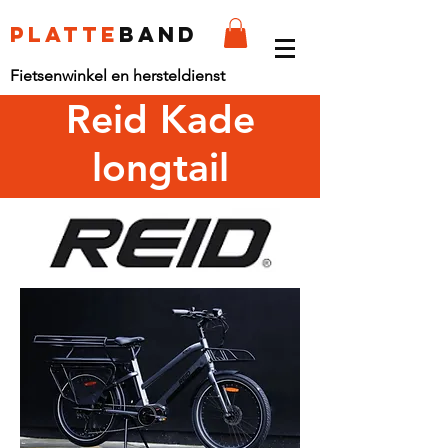
platte
band
Fietsenwinkel en hersteldienst
Reid Kade
longtail