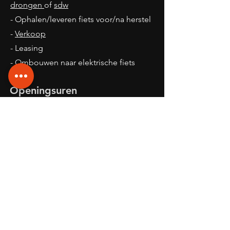
drongen
of
sdw
- Ophalen/leveren fiets voor/na herstel
-
Verkoop
- Leasing
- Ombouwen naar elektrische fiets
Openingsuren
Winkel Sint-denijs-Westrem:
Maandag:
8.30 - 14.00
Dinsdag:
10.00 - 18.00
Woensdag:
8.30 -18.00
Donderdag:
10.00 - 18.00
Vrijdag:
12.00 - 17.00
Zaterdag: 09:00 - 12:00 rest op afspraak
Zondag: gesloten
Op afspraak
Online of
Telefonisch
Werkplaats Drongen:
Enkel op afspraak.
Online
of
telefonisch