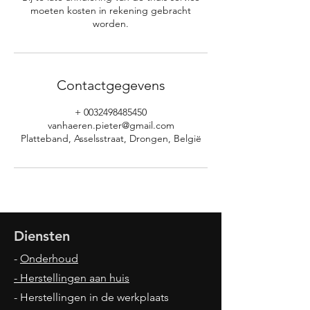
moeten kosten in rekening gebracht
worden.
Contactgegevens
+ 0032498485450
vanhaeren.pieter@gmail.com
Platteband, Asselsstraat, Drongen, België
Diensten
-
Onderhoud
- Herstellingen aan huis
- Herstellingen in de werkplaats