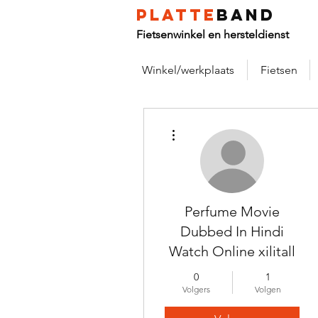
platte
band
Fietsenwinkel en hersteldienst
Winkel/werkplaats
Fietsen
Meer acties
Perfume Movie
Dubbed In Hindi
Watch Online xilitall
0
1
Volgers
Volgen