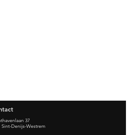
ntact
thavenlaan 37
 Sint-Denijs-Westrem